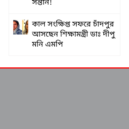
সন্তান!
কাল সংক্ষিপ্ত সফরে চাঁদপুর
আসছেন শিক্ষামন্ত্রী ডাঃ দীপু
মনি এমপি