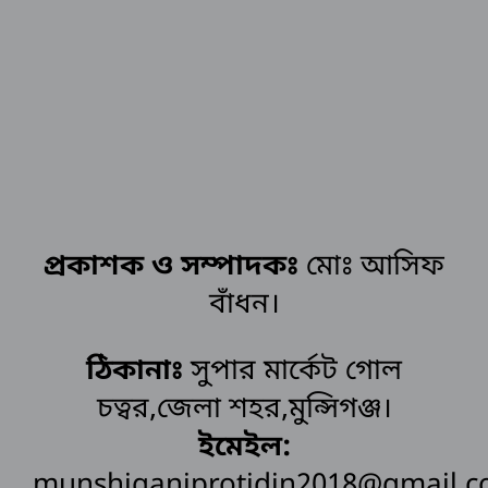
প্রকাশক ও সম্পাদকঃ
মোঃ আসিফ
বাঁধন।
ঠিকানাঃ
সুপার মার্কেট গোল
চত্বর,জেলা শহর,মুন্সিগঞ্জ।
ইমেইল:
munshiganjprotidin2018@gmail.