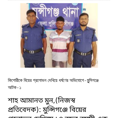
কিশোরীকে বিয়ের প্রলোভন দেখিয়ে ধর্ষণের অভিযোগে-মুন্সিগঞ্জে
আটক-১
শাহ আমানত মুন,(নিজস্ব
প্রতিবেদক): মুন্সিগঞ্জে বিয়ের