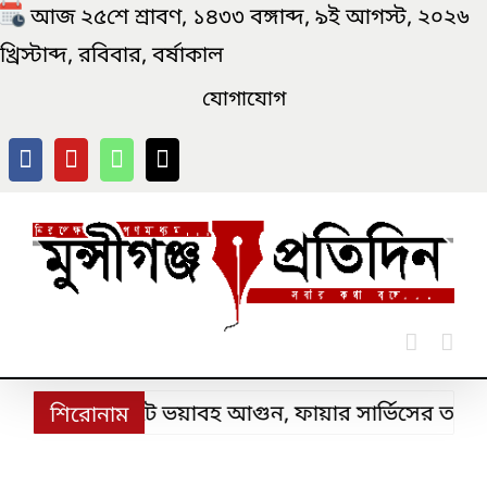
Skip
আজ ২৫শে শ্রাবণ, ১৪৩৩ বঙ্গাব্দ, ৯ই আগস্ট, ২০২৬
to
খ্রিস্টাব্দ, রবিবার, বর্ষাকাল
content
যোগাযোগ
মার্কেটে ভয়াবহ আগুন, ফায়ার সার্ভিসের তৎপরতায় রক্ষ
শিরোনাম