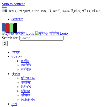
Skip to content
আজ ২৪শে শ্রাবণ, ১৪৩৩ বঙ্গাব্দ, ৮ই আগস্ট, ২০২৬ খ্রিস্টাব্দ, শনিবার, বর্ষাকাল
যোগাযোগ
Search for:
প্রচ্ছদ
বাংলাদেশ
জাতীয়
রাজনীতি
অর্থনীতি
মুন্সিগঞ্জ
মুন্সিগঞ্জ সদর
গজারিয়া
টংগীবাড়ি
লৌহজং
শ্রীনগর
সিরাজদিখান
খেলা