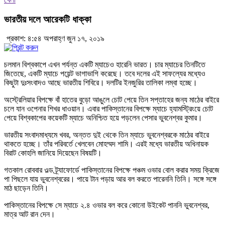
ভারতীয় দলে আরেকটি ধাক্কা
প্রকাশ: ৪:৫৪ অপরাহ্ণ জুন ১৭, ২০১৯
চলমান বিশ্বকাপে এখন পর্যন্ত একটি ম্যাচেও হারেনি ভারত। চার ম্যাচের তিনটিতে
জিতেছে, একটি ম্যাচে পয়েন্ট ভাগাভাগি করেছে। তবে দলের এই সাফল্যের মধ্যেও
কিছুটা দুঃসংবাদও আছে ভারতীয় শিবিরে। দলটির ইনজুরির তালিকা লম্বা হচ্ছে।
অস্ট্রেলিয়ার বিপক্ষে বাঁ হাতের বুড়ো আঙুলে চোট পেয়ে তিন সপ্তাহের জন্য মাঠের বাইরে
চলে যান ওপেনার শিখর ধাওয়ান। এবার পাকিস্তানের বিপক্ষে ম্যাচে হ্যামস্ট্রিংয়ে চোট
পেয়ে বিশ্বকাপের কয়েকটি ম্যাচে অনিশ্চিত হয়ে পড়লেন পেসার ভুবনেশ্বর কুমার।
ভারতীয় সংবাদমাধ্যমে খবর, অন্তত দুই থেকে তিন ম্যাচে ভুবনেশ্বরকে মাঠের বাইরে
থাকতে হচ্ছে। তাঁর পরিবর্তে খেলবেন মোহম্মদ শামি। এরই মধ্যে ভারতীয় অধিনায়ক
বিরাট কোহলি জানিয়ে দিয়েছেন বিষয়টি।
গতকাল রোববার ওল্ড ট্র্যাফোর্ডে পাকিস্তানের বিপক্ষে পঞ্চম ওভার বোল করার সময় ক্রিজে
পা পিছলে যায় ভুবনেশ্বরের। পায়ে টান পড়ায় আর বল করতে পারেননি তিনি। সঙ্গে সঙ্গে
মাঠ ছাড়েন তিনি।
পাকিস্তানের বিপক্ষে সে ম্যাচে ২.৪ ওভার বল করে কোনো উইকেট পাননি ভুবনেশ্বর,
মাত্র আট রান দেন।