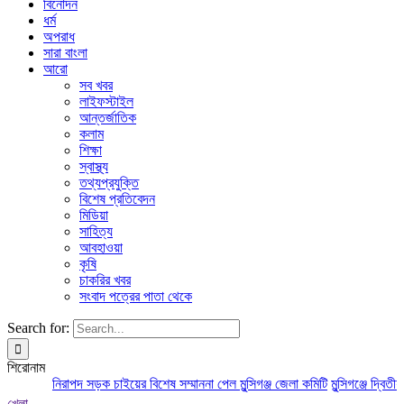
বিনোদন
ধর্ম
অপরাধ
সারা বাংলা
আরো
সব খবর
লাইফস্টাইল
আন্তর্জাতিক
কলাম
শিক্ষা
স্বাস্থ্য
তথ্যপ্রযুক্তি
বিশেষ প্রতিবেদন
মিডিয়া
সাহিত্য
আবহাওয়া
কৃষি
চাকরির খবর
সংবাদ পত্রের পাতা থেকে
Search for:
শিরোনাম
নিরাপদ সড়ক চাইয়ের বিশেষ সম্মাননা পেল মুন্সিগঞ্জ জেলা কমিটি
মুন্সিগঞ্জে দ্বিতীয
খেলা