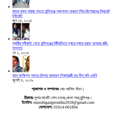
মাদক মুক্ত সমাজ গড়তে মুন্সিগঞ্জে প্রত্যন্ত অঞ্চলে শিশু-কিশোরদের ক্রিকেট
টুর্নামেন্ট!
জুন ১৪, ২০২৫
স্বামীর স্বীকৃতি পেতে মুন্সিগঞ্জের টঙ্গীবাড়িতে দ্বারে দ্বারে ঘুরছে অসহায় স্ত্রী-
সন্তান!
মে ২, ২০২৫
কাল সংক্ষিপ্ত সফরে চাঁদপুর আসছেন শিক্ষামন্ত্রী ডাঃ দীপু মনি এমপি
জুলাই ৪, ২০১৯
প্রকাশক ও সম্পাদকঃ
মোঃ আসিফ বাঁধন।
ঠিকানাঃ
সুপার মার্কেট গোল চত্বর,জেলা শহর,মুন্সিগঞ্জ।
ইমেইল:
munshiganjprotidin2018@gmail.com
যোগাযোগ:
01614-001894