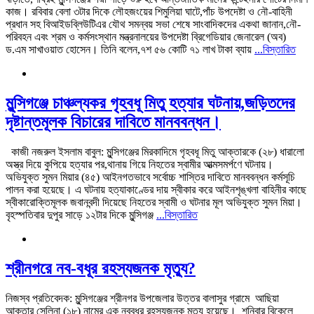
কাজ। রবিবার বেলা ৩টার দিকে লৌহজংয়ের শিমুলিয়া ঘাটে,পাঁচ উপদেষ্টা ও নৌ-বাহিনী
প্রধান সহ বিআইডব্লিউটিএর যৌথ সমন্বয় সভা শেষে সাংবাদিকদের একথা জানান,নৌ-
পরিবহন এবং শ্রম ও কর্মসংস্থান মন্ত্রনালয়ের উপদেষ্টা ব্রিগেডিয়ার জেনারেল (অব)
ড.এম সাখাওয়াত হোসেন। তিনি বলেন,৭শ ৫৬ কোটি ৭১ লাখ টাকা ব্যায়
...বিস্তারিত
মুন্সিগঞ্জে চাঞ্চল্যকর গৃহবধূ মিতু হত্যার ঘটনায়,জড়িতদের
দৃষ্টান্তমূলক বিচারের দাবিতে মানববন্ধন।
কাজী নজরুল ইসলাম বাবুল: মুন্সিগঞ্জের মিরকাদিমে গৃহবধূ মিতু আক্তারকে (২৮) ধারালো
অস্ত্র দিয়ে কুপিয়ে হত্যার পর,থানায় গিয়ে নিহতের স্বামীর আত্মসমর্পণে ঘটনায়।
অভিযুক্ত সুমন মিয়ার (৪৫) আইনগতভাবে সর্বোচ্চ শাস্তির দাবিতে মানববন্ধন কর্মসূচি
পালন করা হয়েছে। এ ঘটনায় হত্যাকাণ্ডের দায় স্বীকার করে আইনশৃঙ্খলা বাহিনীর কাছে
স্বীকারোক্তিমূলক জবানবন্দী দিয়েছে নিহতের স্বামী ও ঘটনার মূল অভিযুক্ত সুমন মিয়া।
বৃহস্পতিবার দুপুর সাড়ে ১২টার দিকে মুন্সিগঞ্জ
...বিস্তারিত
শ্রীনগরে নব-বধূর রহস্যজনক মৃত্যু?
নিজস্ব প্রতিবেদক: মুন্সিগঞ্জের শ্রীনগর উপজেলার উত্তর বালাসুর গ্রামে আছিয়া
আক্তার সেলিনা (১৮) নামের এক নববধূর রহস্যজনক মৃত্যু হয়েছে। শনিবার বিকেলে