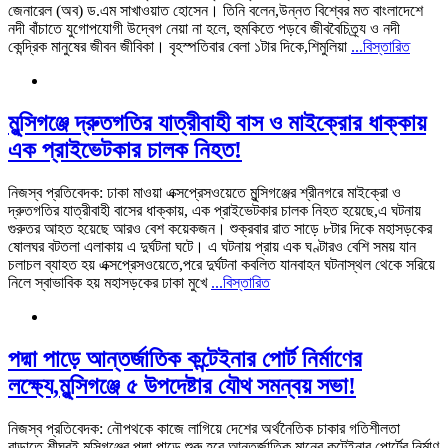
জেনারেল (অব) ড.এম সাখাওয়াত হোসেন। তিনি বলেন,উন্নত বিশ্বের মত বাংলাদেশে
নদী বাঁচাতে যুগোপযোগী উদ্বেগ নেয়া না হলে, হুমকিতে পড়বে জীববৈচিত্র্য ও নদী
কেন্দ্রিক মানুষের জীবন জীবিকা। বৃহস্পতিবার বেলা ১টার দিকে,শিমুলিয়া
...বিস্তারিত
মুন্সিগঞ্জে দ্রুতগতির যাত্রীবাহী বাস ও মাইক্রোর ধাক্কায়
এক প্রাইভেটকার চালক নিহত!
নিজস্ব প্রতিবেদক: ঢাকা মাওয়া এক্সপ্রেসওয়েতে মুন্সিগঞ্জের শ্রীনগরে মাইক্রো ও
দ্রুতগতির যাত্রীবাহী বাসের ধাক্কায়, এক প্রাইভেটকার চালক নিহত হয়েছে,এ ঘটনায়
গুরুতর আহত হয়েছে আরও বেশ কয়েকজন। শুক্রবার রাত সাড়ে ৮টার দিকে মহাসড়কের
ষোলঘর বটতলা এলাকায় এ দুর্ঘটনা ঘটে। এ ঘটনায় প্রায় এক ঘণ্টারও বেশি সময় যান
চলাচল ব্যাহত হয় এক্সপ্রেসওয়েতে,পরে দুর্ঘটনা কবলিত যানবাহন ঘটনাস্থল থেকে সরিয়ে
নিলে স্বাভাবিক হয় মহাসড়কের ঢাকা মুখে
...বিস্তারিত
পদ্মা পাড়ে আন্তর্জাতিক কন্টেইনার পোর্ট নির্মাণের
লক্ষ্যে,মুন্সিগঞ্জে ৫ উপদেষ্টার যৌথ সমন্বয় সভা!
নিজস্ব প্রতিবেদক: নৌপথকে কাজে লাগিয়ে দেশের অর্থনৈতিক চাকার গতিশীলতা
বাড়াতে,শীঘ্রই মুন্সিগঞ্জের পদ্মা পাড়ে শুরু হবে আন্তর্জাতিক মানের কন্টেইনার পোর্টের নির্মাণ