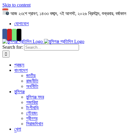
Skip to content
আজ ২৩শে শ্রাবণ, ১৪৩৩ বঙ্গাব্দ, ৭ই আগস্ট, ২০২৬ খ্রিস্টাব্দ, শুক্রবার, বর্ষাকাল
যোগাযোগ
Search for:
প্রচ্ছদ
বাংলাদেশ
জাতীয়
রাজনীতি
অর্থনীতি
মুন্সিগঞ্জ
মুন্সিগঞ্জ সদর
গজারিয়া
টংগীবাড়ি
লৌহজং
শ্রীনগর
সিরাজদিখান
খেলা