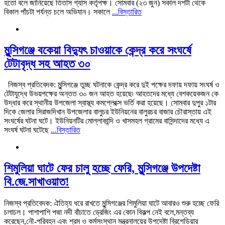
হতো বলে জানিয়েছে তিতাস গ্যাস কর্তৃপক্ষ। সোমবার (২৩ জুন) সকাল দশটা থেকে
বিকাল পাঁচটা পর্যন্ত চলে অভিযান। সকালে
...বিস্তারিত
মুন্সিগঞ্জে বকেয়া বিদ্যুৎ চাওয়াকে কেন্দ্র করে সংঘর্ষে
টেটাবৃদ্ধ সহ আহত ৩০
নিজস্ব প্রতিবেদক: মুন্সিগঞ্জে তুচ্ছ ঘটনাকে কেন্দ্র করে দুই পক্ষের দফায় দফায় সংঘর্ষ ও
টেটাযুদ্ধে উভয়পক্ষের অন্তত ৩০ জন আহত হয়েছে৷ আহতদের মধ্যে বেশকয়েকজন কে
উদ্ধার করে স্থানীয় উপজেলা স্বাস্থ্য কমপ্লেক্সে ভর্তি করা হয়েছে। সোমবার দুপুর ১টার
দিকে জেলার সিরাজদিখান উপজেলার বালুচর ইউনিয়নের বালুরচর বাজার চৌরাস্তায় এই
সংঘর্ষের ঘটনা ঘটে। ইউনিয়নটির মোল্লাকান্দি ও খাসমহল গ্রামের বাসিন্দাদের মধ্যে এ
সংঘর্ষ ঘটনা ঘটেছে
...বিস্তারিত
শিমুলিয়া ঘাটে ফের চালু হচ্ছে ফেরি, মুন্সিগঞ্জে উপদেষ্টা
বি.জে.সাখাওয়াত!
নিজস্ব প্রতিবেদক: ঐতিহ্য ধরে রাখতে মুন্সিগঞ্জের শিমুলিয়া ঘাটে আবারও শুরু হচ্ছে ফেরি
চলাচল। পাশাপাশি পদ্মা নদী বাঁচাতে ড্রেজিং এর কোন বিকল্প নেই বলে,মন্তব্য
করেছেন,নৌ-পরিবহন এবং শ্রম ও কর্মসংস্থান মন্ত্রনালয়ের উপদেষ্টা ব্রিগেডিয়ার