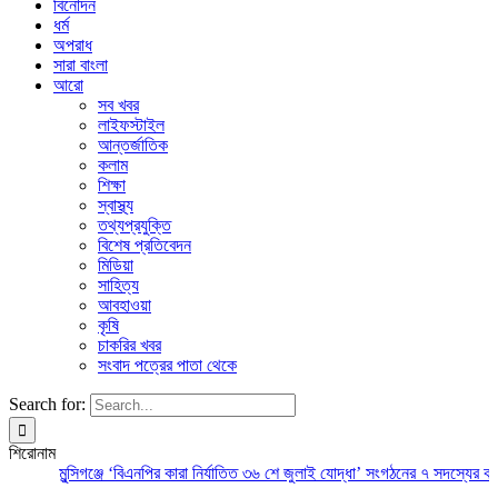
বিনোদন
ধর্ম
অপরাধ
সারা বাংলা
আরো
সব খবর
লাইফস্টাইল
আন্তর্জাতিক
কলাম
শিক্ষা
স্বাস্থ্য
তথ্যপ্রযুক্তি
বিশেষ প্রতিবেদন
মিডিয়া
সাহিত্য
আবহাওয়া
কৃষি
চাকরির খবর
সংবাদ পত্রের পাতা থেকে
Search for:
শিরোনাম
মুন্সিগঞ্জে ‘বিএনপির কারা নির্যাতিত ৩৬ শে জুলাই যোদ্ধা’ সংগঠনের ৭ সদস্যের কার্য