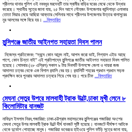
শ্রীনগর থানার পুলিশ ওই নববধূর মরদেহটি তার স্বামীর বাড়ির ঘরের মেঝে থেকে উদ্ধার
করেছে। স্থানীয় সূত্রে জানা যায়, ২৫ দিন আগে লৌহজং উপজেলার কান্দিপাড়া এলাকার
তোতা মিয়ার মেয়ে আছিয়া আক্তার সেলিনার সাথে শ্রীনগর উপজেলার উত্তর বালাসুরের
নুর আলমের সঙ্গে বিয়ে হয়।
...বিস্তারিত
মুন্সিগঞ্জে জাতীয় আইনগত সহায়তা দিবস পালন
নিজেস্ব প্রতিবেদক: “দ্বন্দে কোন আনন্দ নাই, আপস করো ভাই, লিগ্যাল এইড আছে
পাশে, কোন চিন্তা নাই” এই প্রতিপাদ্যে মুন্সিগঞ্জে জাতীয় আইনগত সহায়তা দিবস পালিত
হয়েছে। সোমবার (২৮ এপ্রিল) সকাল ৯ টায় দিবসটি উপলক্ষে জেলা ও দায়রা জজ
আদালত চত্বর থেকে এক বিশাল র‌্যালি বের হয়। র‌্যালিটি শহরের প্রধান প্রধান সড়ক
প্রদক্ষিন করে পুনরায় আদালত চত্বরে গিয়ে শেষ হয়। পরে চীফ
...বিস্তারিত
মেঘনা সেতুর উপরে মালবাহী ট্রাক উল্টে,ঢাকা মুখী লেনে ৮
কিলোমিটার যানজট
নাবিদুল ইসলাম নিরব,গজারিয়া: ঢাকা-চট্টগ্রাম মহাসড়কের মুন্সিগঞ্জের গজারিয়া অংশের
মেঘনা সেতুর উপর মালবাহী ট্রাক উল্টে দীর্ঘ যানজট সৃষ্টি হয়েছে। যানজটে দীর্ঘক্ষণ আটকে
থেকে দুর্ভোগ পোহাচ্ছে মানুষ। গজারিয়া ভবেরচর হাইওয়ে পুলিশ ফাঁড়ি সূত্রে জানা যায়,