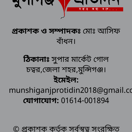
প্রকাশক ও সম্পাদকঃ
মোঃ আসিফ
বাঁধন।
ঠিকানাঃ
সুপার মার্কেট গোল
চত্বর,জেলা শহর,মুন্সিগঞ্জ।
ইমেইল:
munshiganjprotidin2018@gmail.
যোগাযোগ:
01614-001894
© প্রকাশক কর্তৃক সর্বস্বত্ব সংরক্ষিত