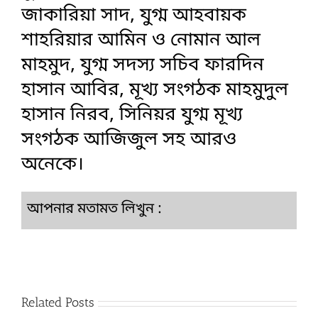
জাকারিয়া সাদ, যুগ্ম আহবায়ক
শাহরিয়ার আমিন ও নোমান আল
মাহমুদ, যুগ্ম সদস্য সচিব ফারদিন
হাসান আবির, মূখ্য সংগঠক মাহমুদুল
হাসান নিরব, সিনিয়র যুগ্ম মূখ্য
সংগঠক আজিজুল সহ আরও
অনেকে।
আপনার মতামত লিখুন :
Related Posts