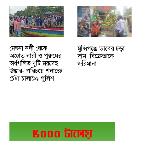
মেঘনা নদী থেকে
মুন্সিগঞ্জে ডাবের চড়া
অজ্ঞাত নারী ও পুরুষের
দাম, বিক্রেতাকে
অর্ধগলিত দুটি মরদেহ
জরিমানা
উদ্ধার- পরিচয়ে শনাক্তে
চেষ্টা চালাচ্ছে পুলিশ