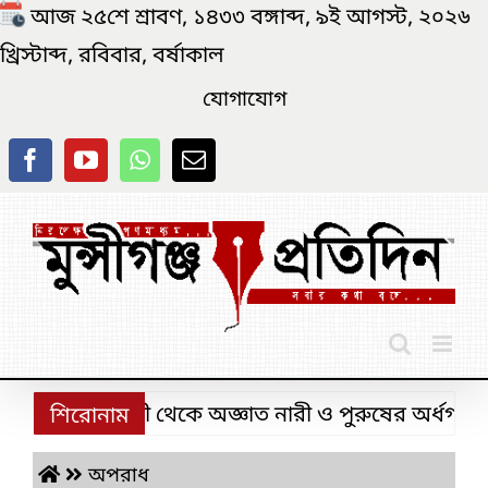
Skip
আজ ২৫শে শ্রাবণ, ১৪৩৩ বঙ্গাব্দ, ৯ই আগস্ট, ২০২৬
to
খ্রিস্টাব্দ, রবিবার, বর্ষাকাল
content
যোগাযোগ
মেঘনা নদী থেকে অজ্ঞাত নারী ও পুরুষের অর্ধগলিত দুটি
শিরোনাম
অপরাধ