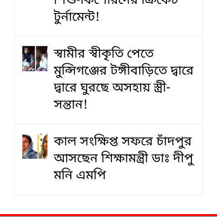
শিশু-কিশোরদের ক্রিকেট
টুর্নামেন্ট!
স্বামীর স্বীকৃতি পেতে
মুন্সিগঞ্জের টঙ্গীবাড়িতে দ্বারে
দ্বারে ঘুরছে অসহায় স্ত্রী-
সন্তান!
কাল সংক্ষিপ্ত সফরে চাঁদপুর
আসছেন শিক্ষামন্ত্রী ডাঃ দীপু
মনি এমপি