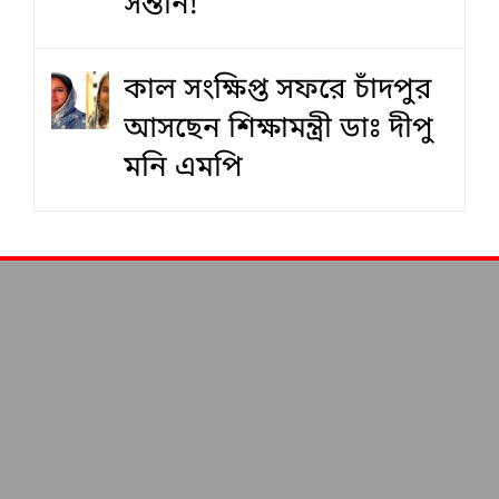
সন্তান!
কাল সংক্ষিপ্ত সফরে চাঁদপুর
আসছেন শিক্ষামন্ত্রী ডাঃ দীপু
মনি এমপি