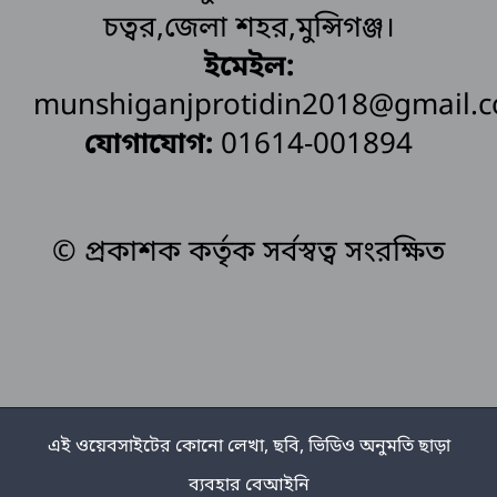
চত্বর,জেলা শহর,মুন্সিগঞ্জ।
ইমেইল:
munshiganjprotidin2018@gmail.
যোগাযোগ:
01614-001894
© প্রকাশক কর্তৃক সর্বস্বত্ব সংরক্ষিত
এই ওয়েবসাইটের কোনো লেখা, ছবি, ভিডিও অনুমতি ছাড়া
ব্যবহার বেআইনি