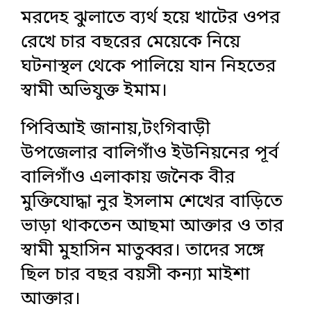
মরদেহ ঝুলাতে ব্যর্থ হয়ে খাটের ওপর
রেখে চার বছরের মেয়েকে নিয়ে
ঘটনাস্থল থেকে পালিয়ে যান নিহতের
স্বামী অভিযুক্ত ইমাম।
পিবিআই জানায়,টংগিবাড়ী
উপজেলার বালিগাঁও ইউনিয়নের পূর্ব
বালিগাঁও এলাকায় জনৈক বীর
মুক্তিযোদ্ধা নুর ইসলাম শেখের বাড়িতে
ভাড়া থাকতেন আছমা আক্তার ও তার
স্বামী মুহাসিন মাতুব্বর। তাদের সঙ্গে
ছিল চার বছর বয়সী কন্যা মাইশা
আক্তার।