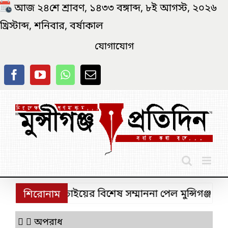
Skip
আজ ২৪শে শ্রাবণ, ১৪৩৩ বঙ্গাব্দ, ৮ই আগস্ট, ২০২৬
to
খ্রিস্টাব্দ, শনিবার, বর্ষাকাল
content
যোগাযোগ
িরাপদ সড়ক চাইয়ের বিশেষ সম্মাননা পেল মুন্সিগঞ্জ জেলা 
শিরোনাম
অপরাধ