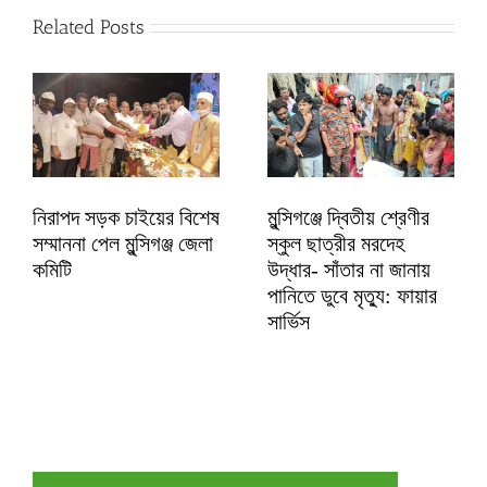
Related Posts
নিরাপদ সড়ক চাইয়ের বিশেষ
মুন্সিগঞ্জে দ্বিতীয় শ্রেণীর
সম্মাননা পেল মুন্সিগঞ্জ জেলা
স্কুল ছাত্রীর মরদেহ
কমিটি
উদ্ধার- সাঁতার না জানায়
পানিতে ডুবে মৃত্যু: ফায়ার
সার্ভিস