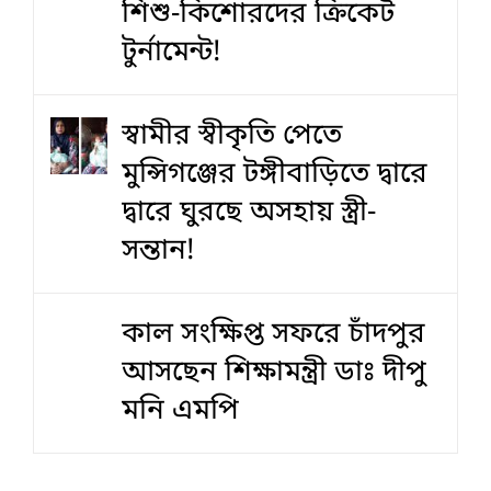
শিশু-কিশোরদের ক্রিকেট
টুর্নামেন্ট!
স্বামীর স্বীকৃতি পেতে
মুন্সিগঞ্জের টঙ্গীবাড়িতে দ্বারে
দ্বারে ঘুরছে অসহায় স্ত্রী-
সন্তান!
কাল সংক্ষিপ্ত সফরে চাঁদপুর
আসছেন শিক্ষামন্ত্রী ডাঃ দীপু
মনি এমপি