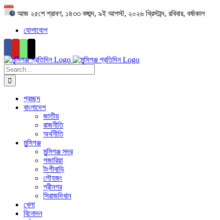
Skip
আজ ২৫শে শ্রাবণ, ১৪৩৩ বঙ্গাব্দ, ৯ই আগস্ট, ২০২৬ খ্রিস্টাব্দ, রবিবার, বর্ষাকাল
to
content
যোগাযোগ
Search
for:
প্রচ্ছদ
বাংলাদেশ
জাতীয়
রাজনীতি
অর্থনীতি
মুন্সিগঞ্জ
মুন্সিগঞ্জ সদর
গজারিয়া
টংগীবাড়ি
লৌহজং
শ্রীনগর
সিরাজদিখান
খেলা
বিনোদন