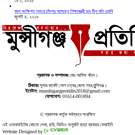
মে ২, ২০২৫
কাল সংক্ষিপ্ত সফরে চাঁদপুর আসছেন শিক্ষামন্ত্রী ডাঃ দীপু মনি এমপি
জুলাই ৪, ২০১৯
প্রকাশক ও সম্পাদকঃ
মোঃ আসিফ বাঁধন।
ঠিকানাঃ
সুপার মার্কেট গোল চত্বর,জেলা শহর,মুন্সিগঞ্জ।
ইমেইল:
munshiganjprotidin2018@gmail.com
যোগাযোগ:
01614-001894
© প্রকাশক কর্তৃক সর্বস্বত্ব সংরক্ষিত
এই ওয়েবসাইটের কোনো লেখা, ছবি, ভিডিও অনুমতি ছাড়া ব্যবহার বেআইনি
Website Designed by