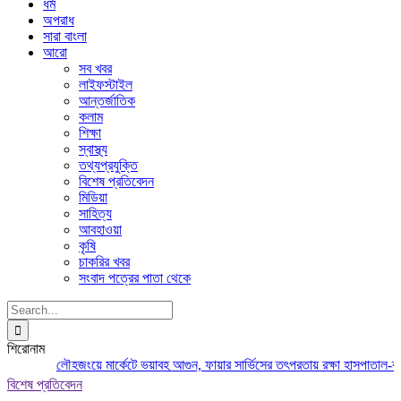
ধর্ম
অপরাধ
সারা বাংলা
আরো
সব খবর
লাইফস্টাইল
আন্তর্জাতিক
কলাম
শিক্ষা
স্বাস্থ্য
তথ্যপ্রযুক্তি
বিশেষ প্রতিবেদন
মিডিয়া
সাহিত্য
আবহাওয়া
কৃষি
চাকরির খবর
সংবাদ পত্রের পাতা থেকে
Search
for:
শিরোনাম
লৌহজংয়ে মার্কেটে ভয়াবহ আগুন, ফায়ার সার্ভিসের তৎপরতায় রক্ষা হাসপাতাল-ব্যা
বিশেষ প্রতিবেদন