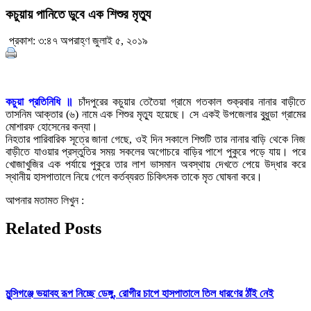
কচুয়ায় পানিতে ডুবে এক শিশুর মৃত্যু
প্রকাশ: ৩:৪৭ অপরাহ্ণ জুলাই ৫, ২০১৯
কচুয়া প্রতিনিধি ॥
চাঁদপুরের কচুয়ার তেতৈয়া গ্রামে গতকাল শুক্রবার নানার বাড়ীতে
তাসনিম আক্তার (৬) নামে এক শিশুর মৃত্যু হয়েছে। সে একই উপজেলার বুধুন্ডা গ্রামের
মোশারফ হোসেনের কন্যা।
নিহতার পারিবারিক সূত্রে জানা গেছে, ওই দিন সকালে শিশুটি তার নানার বাড়ি থেকে নিজ
বাড়ীতে যাওয়ার প্রস্তুতির সময় সকলের অগোচরে বাড়ির পাশে পুকুরে পড়ে যায়। পরে
খোজাখুজির এক পর্যায়ে পুকুরে তার লাশ ভাসমান অবস্থায় দেখতে পেয়ে উদ্ধার করে
স্থানীয় হাসপাতালে নিয়ে গেলে কর্তব্যরত চিকিৎসক তাকে মৃত ঘোষনা করে।
আপনার মতামত লিখুন :
Related Posts
মুন্সিগঞ্জে ভয়াবহ রূপ নিচ্ছে ডেঙ্গু, রোগীর চাপে হাসপাতালে তিল ধারণের ঠাঁই নেই