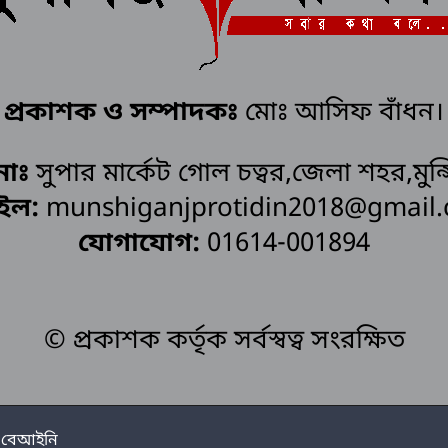
প্রকাশক ও সম্পাদকঃ
মোঃ আসিফ বাঁধন।
নাঃ
সুপার মার্কেট গোল চত্বর,জেলা শহর,মুন্স
ইল:
munshiganjprotidin2018@gmail
যোগাযোগ:
01614-001894
© প্রকাশক কর্তৃক সর্বস্বত্ব সংরক্ষিত
র বেআইনি