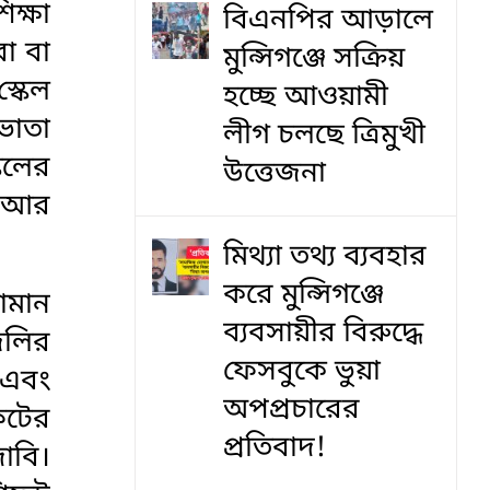
ক্ষা
বিএনপির আড়ালে
রা বা
মুন্সিগঞ্জে সক্রিয়
স্কেল
হচ্ছে আওয়ামী
ভাতা
লীগ চলছে ত্রিমুখী
েলের
উত্তেজনা
া আর
মিথ্যা তথ্য ব্যবহার
করে মুন্সিগঞ্জে
ামান
ব্যবসায়ীর বিরুদ্ধে
জলির
ফেসবুকে ভুয়া
ি এবং
অপপ্রচারের
ফটের
প্রতিবাদ!
াবি।