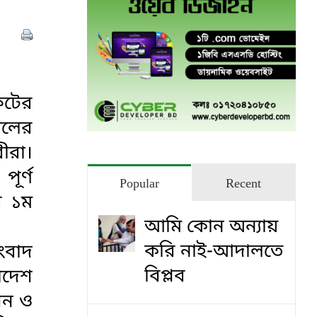
ফটের
ালের
ীরা।
ূর্ণ
Popular
Recent
র ১ম
আমি কোন অন্যায়
করি নাই-আদালতে
ংবাদ
বিপ্লব
াদেশ
শন ও