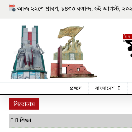
Skip
আজ ২২শে শ্রাবণ, ১৪৩৩ বঙ্গাব্দ, ৬ই আগস্ট, ২০২৬ খ্
to
content
প্রচ্ছদ
বাংলাদেশ
শিরোনাম
শিক্ষা