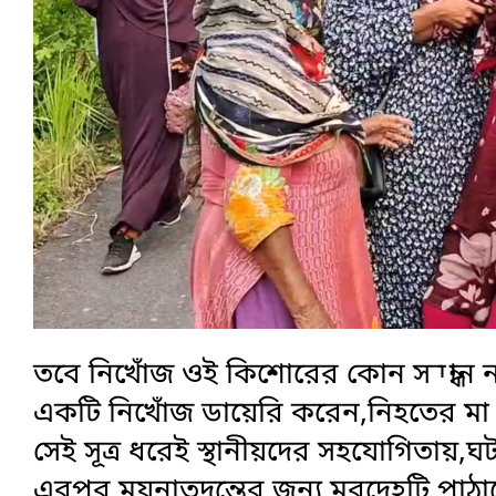
তবে নিখোঁজ ওই কিশোরের কোন সন্ধান না ম
একটি নিখোঁজ ডায়েরি করেন,নিহতের মা
সেই সূত্র ধরেই স্থানীয়দের সহযোগিতায়
এরপর ময়নাতদন্তের জন্য মরদেহটি পাঠানো