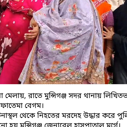
েলায়, রাতে মুন্সিগঞ্জ সদর থানায় লিখিত
 ফাতেমা বেগম।
,ঘটনাস্থল থেকে নিহতের মরদেহ উদ্ধার করে পু
 হয় মুন্সিগঞ্জ জেনারেল হাসপাতাল মর্গে।