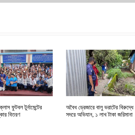
ক্লাস ফুটবল টুর্নামেন্টের
অবৈধ ড্রেজারে বালু ভরাটের বিরুদ্ধে মু
্কার বিতরণ
সদরে অভিযান, ১ লাখ টাকা জরিমানা