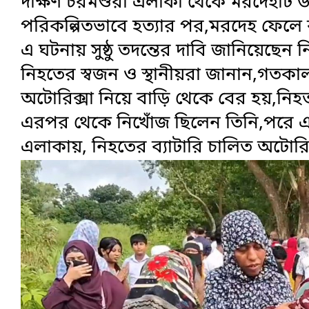
দক্ষিণ চরমশুরা এলাকা থেকে মরদেহটি উ
পরিকল্পিতভাবে হত্যার পর,মরদেহ ফেলে
এ ঘটনায় সুষ্ঠু তদন্তের দাবি জানিয়েছে
নিহতের স্বজন ও স্থানীয়রা জানান,গতকাল 
অটোরিক্সা নিয়ে বাড়ি থেকে বের হয়,নি
এরপর থেকে নিখোঁজ ছিলেন তিনি,পরে এ
এলাকায়, নিহতের ব্যাটারি চালিত অটোর