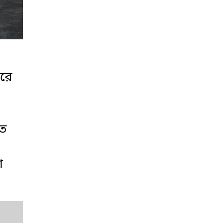
ারে
গত
া