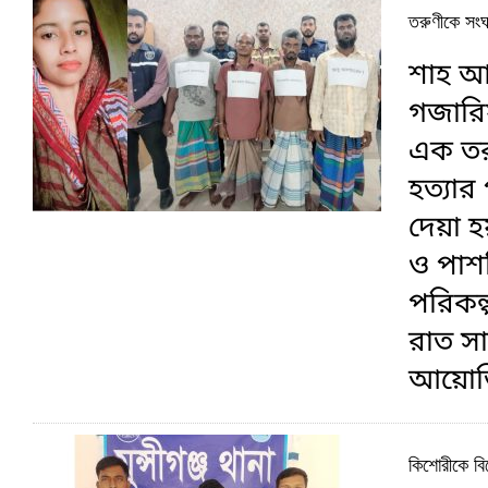
তরুণীকে সংঘব
শাহ আম
গজারিয়
এক তরু
হত্যার
দেয়া 
ও পাশব
পরিকল্
রাত সা
আয়োজি
কিশোরীকে বি