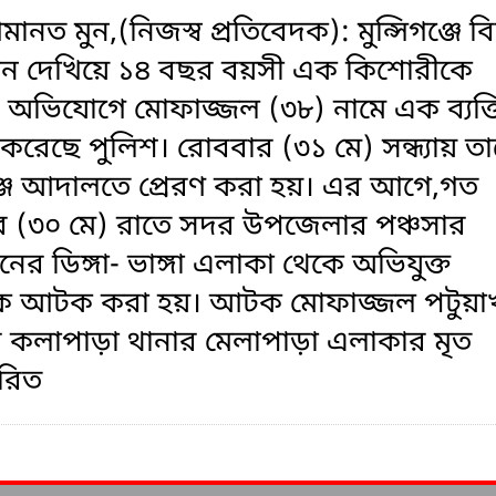
ানত মুন,(নিজস্ব প্রতিবেদক): মুন্সিগঞ্জে ব
ভন দেখিয়ে ১৪ বছর বয়সী এক কিশোরীকে
র অভিযোগে মোফাজ্জল (৩৮) নামে এক ব্যক্
েছে পুলিশ। রোববার (৩১ মে) সন্ধ্যায় ত
গঞ্জ আদালতে প্রেরণ করা হয়। এর আগে,গত
র (৩০ মে) রাতে সদর উপজেলার পঞ্চসার
ের ডিঙ্গা- ভাঙ্গা এলাকা থেকে অভিযুক্ত
তিকে আটক করা হয়। আটক মোফাজ্জল পটুয়া
 কলাপাড়া থানার মেলাপাড়া এলাকার মৃত
তারিত