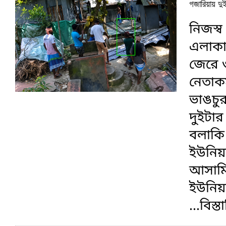
গজারিয়ায় দুই
নিজস্ব
এলাকায়
জেরে ও
নেতাকর
ভাঙচুর
দুইটা
বলাকি 
ইউনিয়
আসামি 
ইউনিয়
...বিস্