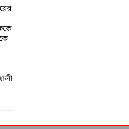
িয়ের
তিকে
াকে
খালী