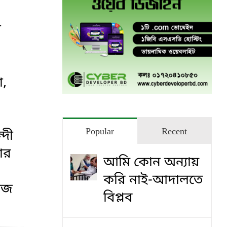
ী
া,
Popular
Recent
্দী
ার
আমি কোন অন্যায়
করি নাই-আদালতে
ুজ
বিপ্লব