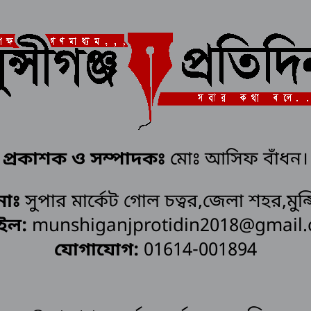
প্রকাশক ও সম্পাদকঃ
মোঃ আসিফ বাঁধন।
নাঃ
সুপার মার্কেট গোল চত্বর,জেলা শহর,মুন্স
ইল:
munshiganjprotidin2018@gmail
যোগাযোগ:
01614-001894