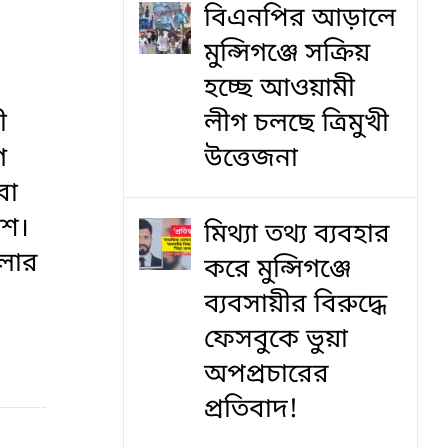
বিএনপির আড়ালে
মুন্সিগঞ্জে সক্রিয়
হচ্ছে আওয়ামী
ী
লীগ চলছে ত্রিমুখী
গ
উত্তেজনা
বা
িশ।
মিথ্যা তথ্য ব্যবহার
লার
করে মুন্সিগঞ্জে
ব্যবসায়ীর বিরুদ্ধে
ফেসবুকে ভুয়া
অপপ্রচারের
প্রতিবাদ!