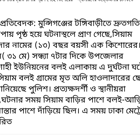
প্রতিবেদক: মুন্সিগঞ্জের টঙ্গিবাড়ীতে দ্রুতগত
াপায় পৃষ্ঠ হয়ে ঘটনাস্থলে প্রাণ গেছে,সিয়াম
দার নামের (১৩) বছর বয়সী এক কিশোরের
( ৩১ মে) সন্ধ্যা ৭টার দিকে উপজেলার
হী ইউনিয়নের বলই এলাকায় এ দুর্ঘটনা ঘট
িয়াম বলই গ্রামের মৃত অলি হাওলাদারের ছ
িয়েছে পুলিশ। প্রত্যক্ষদর্শী ও স্থানীয়রা
,ঘটনার সময় সিয়াম বাড়ির পাশে বলই-আ
রাস্তার পাশে দাঁড়িয়ে ছিল। এ সময় ঢাকা মেট্
তারিত