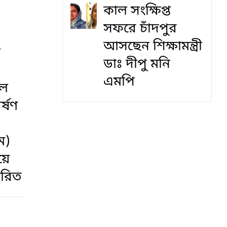
কাল সংক্ষিপ্ত
সফরে চাঁদপুর
আসছেন শিক্ষামন্ত্রী
ী
ডাঃ দীপু মনি
এমপি
লে
র্ষণ
ে)
য়ে
তারিত