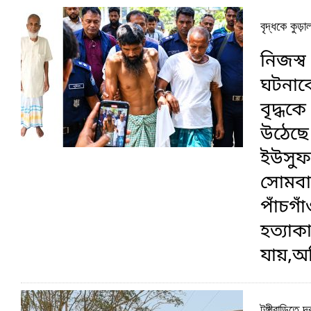
বৃদ্ধকে কুড়
নিজস্ব 
ঘটনাকে
বৃদ্ধক
উঠেছে
ইউসুফ
সোমবা
পাঁচগ
হত্যাকা
যায়,অ
টঙ্গীবাড়িতে