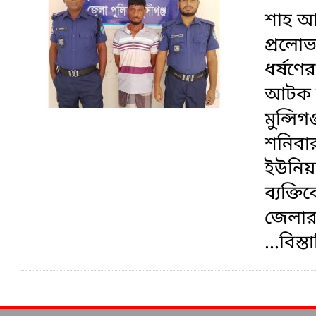
শাহ আম
প্রলো
ধর্ষণে
আটক কর
মুন্সি
শনিবা
ইউনিয়ন
ব্যক্
জেলার
...বিস্