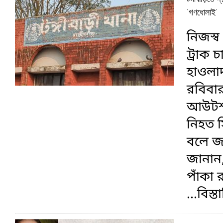
‘গণধোলাই’
নিজস্ব 
ট্রাক চ
হাওলা
রবিবার
আউটশা
নিহত স
বলে জান
জানান
পাঁকা 
...বিস্