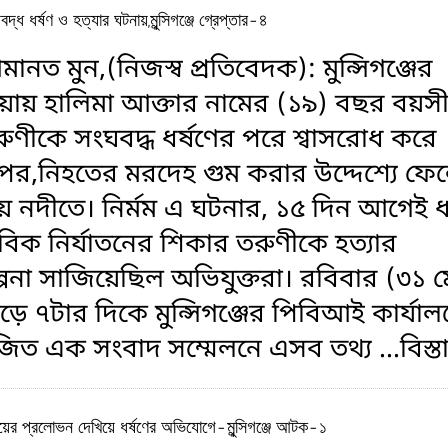
দ্ধ ধর্ষণ ও হত্যার ঘটনায়,মুন্সিগঞ্জে গ্রেপ্তার-৪
ানত মুন,(নিজস্ব প্রতিবেদক): মুন্সিগঞ্জের
ায় হালিমা আক্তার নামের (১৯) বছর বয়স
ণীকে সংঘবদ্ধ ধর্ষণের পরে শ্বাসরোধ করে
 পর,নিহতের মরদেহ গুম করার উদ্দেশ্যে ফে
হয় নদীতে। নির্মম এ ঘটনার, ১৫ দিন আগেই ধ
িক নির্যাতনের শিকার তরুণীকে হত্যার
পনা সাজিয়েছিল অভিযুক্তরা। রবিবার (৩১ ম
ড়ে ৭টার দিকে মুন্সিগঞ্জের পিবিআই কার্যাল
ত এক সংবাদ সম্মেলনে এসব তথ্য
...বিস্
য়ের প্রলোভন দেখিয়ে ধর্ষণের অভিযোগে-মুন্সিগঞ্জে আটক-১