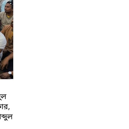
ুল
ার,
্দুল