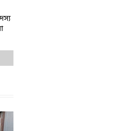
স্য
া