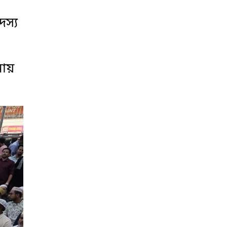
দস্য
নায়