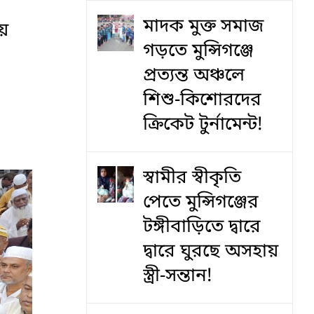
মাদক মুক্ত সমাজ
য়
গড়তে মুন্সিগঞ্জে
প্রত্যন্ত অঞ্চলে
শিশু-কিশোরদের
ক্রিকেট টুর্নামেন্ট!
স্বামীর স্বীকৃতি
পেতে মুন্সিগঞ্জের
টঙ্গীবাড়িতে দ্বারে
দ্বারে ঘুরছে অসহায়
স্ত্রী-সন্তান!