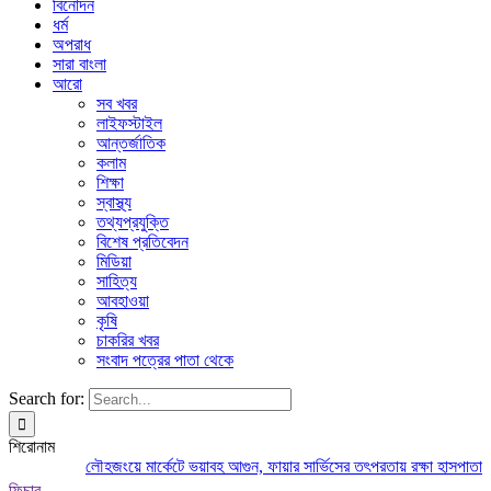
বিনোদন
ধর্ম
অপরাধ
সারা বাংলা
আরো
সব খবর
লাইফস্টাইল
আন্তর্জাতিক
কলাম
শিক্ষা
স্বাস্থ্য
তথ্যপ্রযুক্তি
বিশেষ প্রতিবেদন
মিডিয়া
সাহিত্য
আবহাওয়া
কৃষি
চাকরির খবর
সংবাদ পত্রের পাতা থেকে
Search for:
শিরোনাম
লৌহজংয়ে মার্কেটে ভয়াবহ আগুন, ফায়ার সার্ভিসের তৎপরতায় রক্ষা হাসপাতাল-ব্
ফিচার