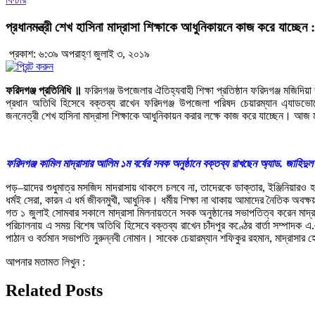
প্রধানমন্ত্রী শেখ হাসিনা মাদ্রাসা শিক্ষাকে আধুনিকায়নে কাজ করে যাচ্ছে
প্রকাশ: ৬:৩৯ অপরাহ্ণ জুলাই ৩, ২০১৯
ফরিদগঞ্জ প্রতিনিধি ॥
ফরিদগঞ্জ উপজেলার ঐতিহ্যবাহী শিক্ষা প্রতিষ্ঠান ফরিদগঞ্জ মজিদিয়া
প্রধান অতিথি হিসেবে বক্তব্য রাখেন ফরিদগঞ্জ উপজেলা পরিষদ চেয়ারম্যান এ্যাডভোকে
জননেত্রী শেখ হাসিনা মাদ্রাসা শিক্ষাকে আধুনিকায়ন করার লক্ষে কাজ করে যাচ্ছেন। আজ মাদ
ফরিদগঞ্জ কামিল মাদ্রাসার আলিম ১ম বর্ষের সবক অনুষ্ঠানে বক্তব্য রাখছেন অ্যাড. জাহিদ
পড়–য়াদের শুধুমাত্র মসজিদ মাদরাসায় থাকলে চলবে না, তাদেরকে ডাক্তার, ইঞ্জিনিয়ারও
ধর্মই সেরা, কারন এ ধর্ম জীবনমুখী, আধুনিক। ধর্মীয় শিক্ষা না থাকায় আমাদের নৈতিক অবক্ষ
গত ১ জুলাই সোমবার সকালে মাদ্রাসা মিলনায়তনে সবক অনুষ্ঠানের সভাপতিত্ব করেন মাদ্র
পরিচালনায় এ সময় বিশেষ অতিথি হিসেবে বক্তব্য রাখেন চাঁদপুর কণ্ঠের বার্তা সম্পাদক 
পাঠান ও বর্তমান সভাপতি নুরুন্নবী নোমান। সাবেক চেয়ারম্যান শফিকুর রহমান, মাদ্রাসার হ
আপনার মতামত লিখুন :
Related Posts