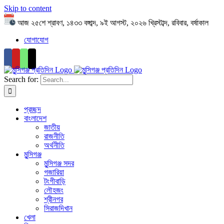
Skip to content
আজ ২৫শে শ্রাবণ, ১৪৩৩ বঙ্গাব্দ, ৯ই আগস্ট, ২০২৬ খ্রিস্টাব্দ, রবিবার, বর্ষাকাল
যোগাযোগ
Search for:
প্রচ্ছদ
বাংলাদেশ
জাতীয়
রাজনীতি
অর্থনীতি
মুন্সিগঞ্জ
মুন্সিগঞ্জ সদর
গজারিয়া
টংগীবাড়ি
লৌহজং
শ্রীনগর
সিরাজদিখান
খেলা