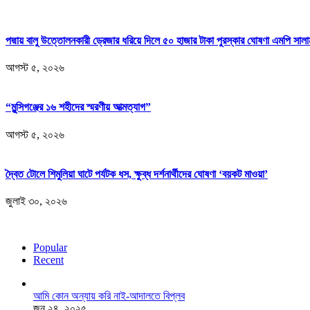
পদ্মায় বালু উত্তোলনকারী ড্রেজার ধরিয়ে দিলে ৫০ হাজার টাকা পুরস্কার ঘোষণা এমপি সালা
আগস্ট ৫, ২০২৬
“মুন্সিগঞ্জের ১৬ শহীদের স্মরণীয় আত্মত্যাগ”
আগস্ট ৫, ২০২৬
দ্বৈত টোলে শিমুলিয়া ঘাটে পর্যটক ধস, ক্ষুব্ধ দর্শনার্থীদের ঘোষণা ‘বয়কট মাওয়া’
জুলাই ৩০, ২০২৬
Popular
Recent
আমি কোন অন্যায় করি নাই-আদালতে বিপ্লব
জুন ২৪, ২০২৫