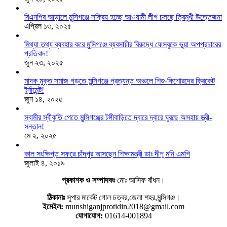
বিএনপির আড়ালে মুন্সিগঞ্জে সক্রিয় হচ্ছে আওয়ামী লীগ চলছে ত্রিমুখী উত্তেজনা
এপ্রিল ১৩, ২০২৫
মিথ্যা তথ্য ব্যবহার করে মুন্সিগঞ্জে ব্যবসায়ীর বিরুদ্ধে ফেসবুকে ভুয়া অপপ্রচারের
প্রতিবাদ!
জুন ২৩, ২০২৫
মাদক মুক্ত সমাজ গড়তে মুন্সিগঞ্জে প্রত্যন্ত অঞ্চলে শিশু-কিশোরদের ক্রিকেট
টুর্নামেন্ট!
জুন ১৪, ২০২৫
স্বামীর স্বীকৃতি পেতে মুন্সিগঞ্জের টঙ্গীবাড়িতে দ্বারে দ্বারে ঘুরছে অসহায় স্ত্রী-
সন্তান!
মে ২, ২০২৫
কাল সংক্ষিপ্ত সফরে চাঁদপুর আসছেন শিক্ষামন্ত্রী ডাঃ দীপু মনি এমপি
জুলাই ৪, ২০১৯
প্রকাশক ও সম্পাদকঃ
মোঃ আসিফ বাঁধন।
ঠিকানাঃ
সুপার মার্কেট গোল চত্বর,জেলা শহর,মুন্সিগঞ্জ।
ইমেইল:
munshiganjprotidin2018@gmail.com
যোগাযোগ:
01614-001894